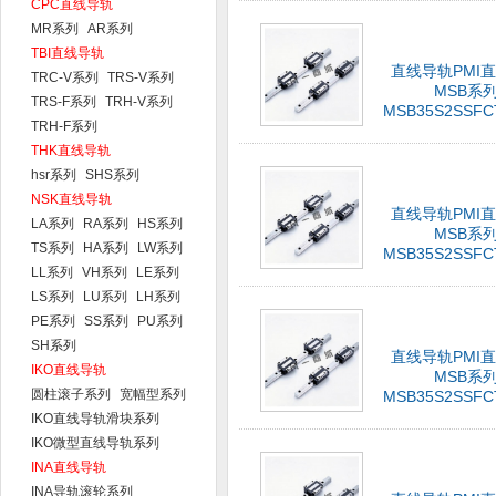
CPC直线导轨
MR系列
AR系列
TBI直线导轨
直线导轨PMI
TRC-V系列
TRS-V系列
MSB系
TRS-F系列
TRH-V系列
MSB35S2SSFC
TRH-F系列
THK直线导轨
hsr系列
SHS系列
NSK直线导轨
直线导轨PMI
LA系列
RA系列
HS系列
MSB系
TS系列
HA系列
LW系列
MSB35S2SSFC
LL系列
VH系列
LE系列
LS系列
LU系列
LH系列
PE系列
SS系列
PU系列
SH系列
直线导轨PMI
IKO直线导轨
MSB系
圆柱滚子系列
宽幅型系列
MSB35S2SSFC
IKO直线导轨滑块系列
IKO微型直线导轨系列
INA直线导轨
INA导轨滚轮系列