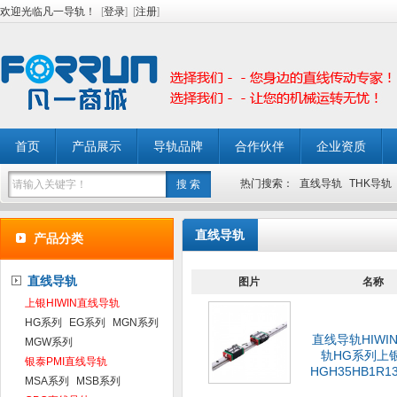
欢迎光临凡一导轨！
[
登录
]
[
注册
]
首页
产品展示
导轨品牌
合作伙伴
企业资质
热门搜索：
直线导轨
THK导轨
直线导轨
产品分类
直线导轨
图片
名称
上银HIWIN直线导轨
HG系列
EG系列
MGN系列
直线导轨HIWI
MGW系列
轨HG系列上
银泰PMI直线导轨
HGH35HB1R13
MSA系列
MSB系列