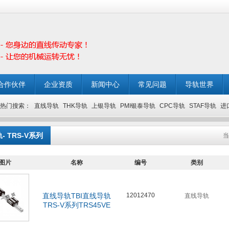
合作伙伴
企业资质
新闻中心
常见问题
导轨世界
热门搜索：
直线导轨
THK导轨
上银导轨
PMI银泰导轨
CPC导轨
STAF导轨
进
- TRS-V系列
当
图片
名称
编号
类别
直线导轨TBI直线导轨
12012470
直线导轨
TRS-V系列TRS45VE